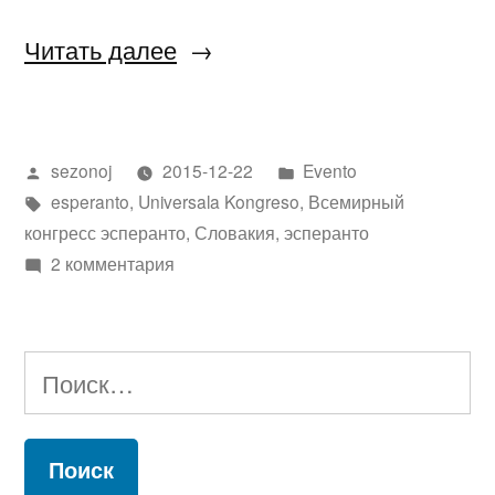
«Всемирный
Читать далее
конгресс
эсперанто»
Написано
Написано
sezonoj
2015-12-22
Evento
автором
Метки:
в
esperanto
,
Universala Kongreso
,
Всемирный
конгресс эсперанто
,
Словакия
,
эсперанто
к
2 комментария
записи
Всемирный
конгресс
Найти:
эсперанто