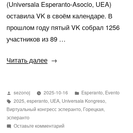
(Universala Esperanto-Asocio, UEA)
оставила VK в своём календаре. В
прошлом году пятый VK собрал 1256
участников из 89 …
«La
Читать далее
6a
Virtuala
Написано
Написано
sezonoj
2025-10-16
Esperanto
,
Evento
Kongreso
автором
Метки:
в
2025
,
esperanto
,
UEA
,
Universala Kongreso
,
de
Виртуальный конгресс эсперанто
,
Горецкая
,
Esperanto»
эсперанто
к
Оставьте комментарий