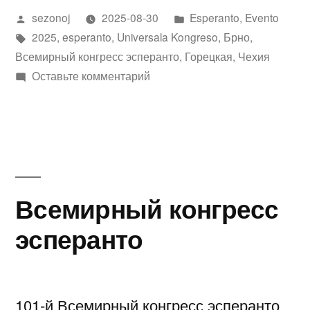
Написано
Написано
sezonoj
2025-08-30
Esperanto
,
Evento
конгресс
автором
Метки:
в
2025
,
esperanto
,
Universala Kongreso
,
Брно
,
эсперанто
Всемирный конгресс эсперанто
,
Горецкая
,
Чехия
в
к
Оставьте комментарий
111-
Граце»
й
Всемирный
конгресс
эсперанто
в
Всемирный конгресс
Граце
эсперанто
101-й Всемирный конгресс эсперанто