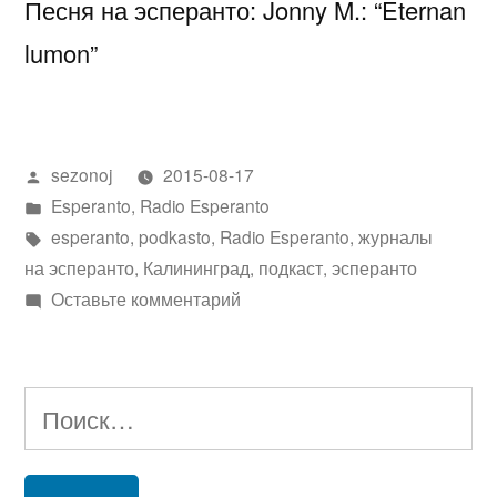
Песня на эсперанто: Jonny M.: “Eternan
lumon”
Написано
sezonoj
2015-08-17
автором
Написано
Esperanto
,
Radio Esperanto
в
Метки:
esperanto
,
podkasto
,
Radio Esperanto
,
журналы
на эсперанто
,
Калининград
,
подкаст
,
эсперанто
к
Оставьте комментарий
Radio
Esperanto
снова
Найти:
в
эфире