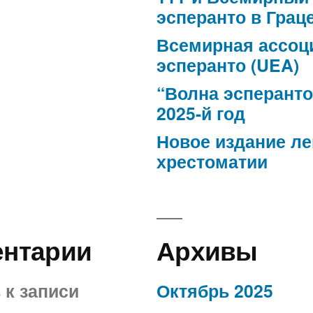
эсперанто в Грац
Всемирная ассоц
эсперанто (UEA)
“Волна эсперанто
2025-й год
Новое издание л
хрестоматии
ентарии
Архивы
в
к записи
Октябрь 2025