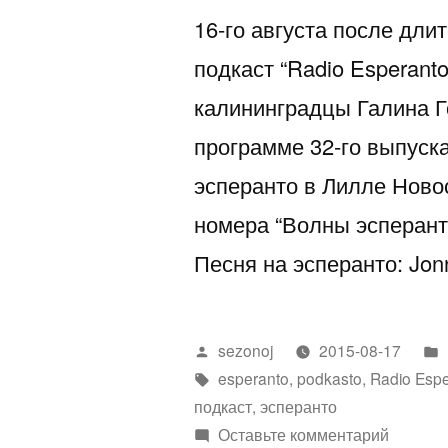
16-го августа после дл
подкаст “Radio Esperanto
калининградцы Галина Г
программе 32-го выпуск
эсперанто в Лилле Ново
номера “Волны эсперант
Песня на эсперанто: Jonn
Написано
sezonoj
2015-08-17
автором
Метки:
esperanto
,
podkasto
,
Radio Esp
подкаст
,
эсперанто
к
Оставьте комментарий