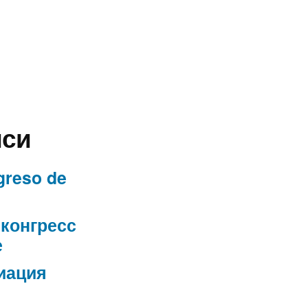
иси
greso de
конгресс
е
иация