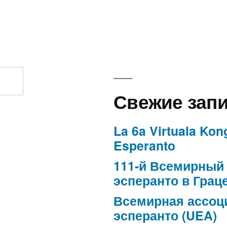
to
Свежие зап
La 6a Virtuala Kon
Esperanto
111-й Всемирный 
эсперанто в Грац
Всемирная ассоц
эсперанто (UEA)