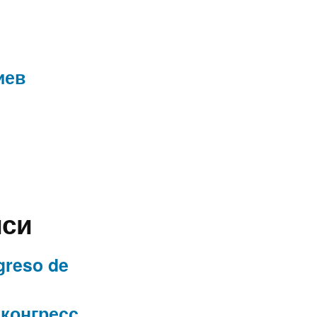
иев
иси
greso de
конгресс