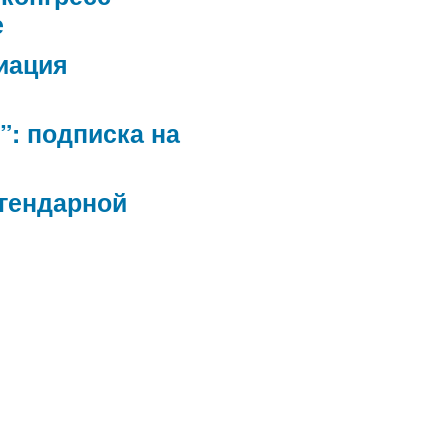
е
иация
”: подписка на
егендарной