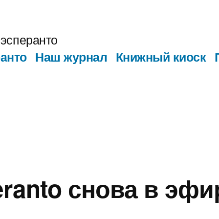
эсперанто
анто
Наш журнал
Книжный киоск
eranto снова в эфи