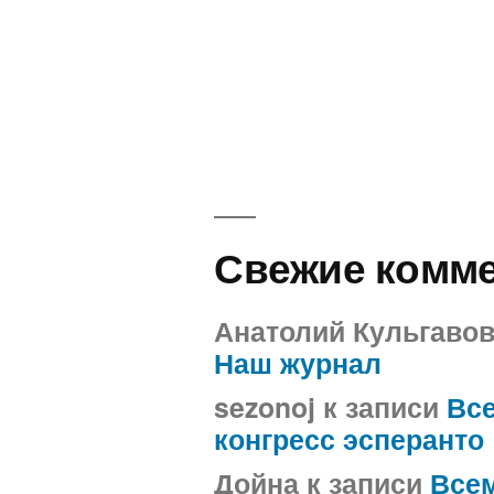
Свежие комм
Анатолий Кульгаво
Наш журнал
sezonoj
к записи
Вс
конгресс эсперанто
Дойна
к записи
Все