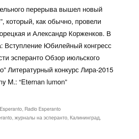
ительного перерыва вышел новый
”, который, как обычно, провели
орецкая и Александр Корженков. В
а: Вступление Юбилейный конгресс
сти эсперанто Обзор июльского
о” Литературный конкурс Лира-2015
y M.: “Eternan lumon”
Написано
Esperanto
,
Radio Esperanto
в
eranto
,
журналы на эсперанто
,
Калининград
,