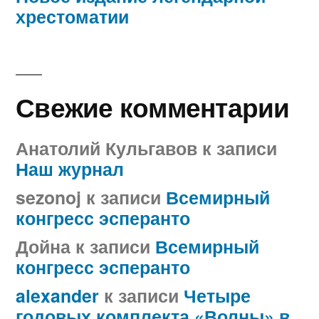
хрестоматии
Свежие комментарии
Анатолий Кульгавов
к записи
Наш журнал
sezonoj
к записи
Всемирный
конгресс эсперанто
Дойна
к записи
Всемирный
конгресс эсперанто
alexander
к записи
Четыре
годовых комплекта «Волны» в