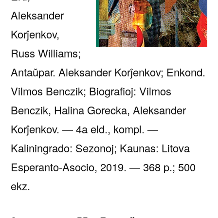
Aleksander
Korĵenkov,
Russ Williams;
Antaŭpar. Aleksander Korĵenkov; Enkond.
Vilmos Benczik; Biografioj: Vilmos
Benczik, Halina Gorecka, Aleksander
Korĵenkov. — 4a eld., kompl. —
Kaliningrado: Sezonoj; Kaunas: Litova
Esperanto-Asocio, 2019. — 368 p.; 500
ekz.