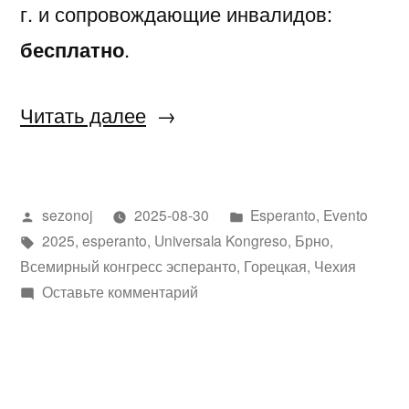
г. и сопровождающие инвалидов:
бесплатно
.
«111-
Читать далее
й
Всемирный
Написано
Написано
sezonoj
2025-08-30
Esperanto
,
Evento
конгресс
автором
Метки:
в
2025
,
esperanto
,
Universala Kongreso
,
Брно
,
эсперанто
Всемирный конгресс эсперанто
,
Горецкая
,
Чехия
в
к
Оставьте комментарий
111-
Граце»
й
Всемирный
конгресс