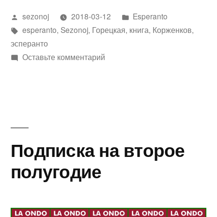
новая
Написано
Написано
sezonoj
2018-03-12
Esperanto
энциклопедия»
автором
Метки:
в
esperanto
,
Sezonoj
,
Горецкая
,
книга
,
Корженков
,
эсперанто
к
Оставьте комментарий
Свершилось!
Издана
новая
энциклопедия
Подписка на второе
полугодие