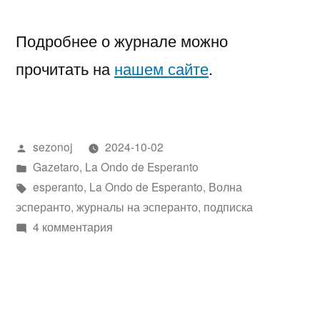
Подробнее о журнале можно
прочитать на
нашем сайте
.
Написано
sezonoj
2024-10-02
автором
Написано
Gazetaro
,
La Ondo de Esperanto
в
Метки:
esperanto
,
La Ondo de Esperanto
,
Волна
эсперанто
,
журналы на эсперанто
,
подписка
к
4 комментария
записи
“Волна
эсперанто”:
подписка