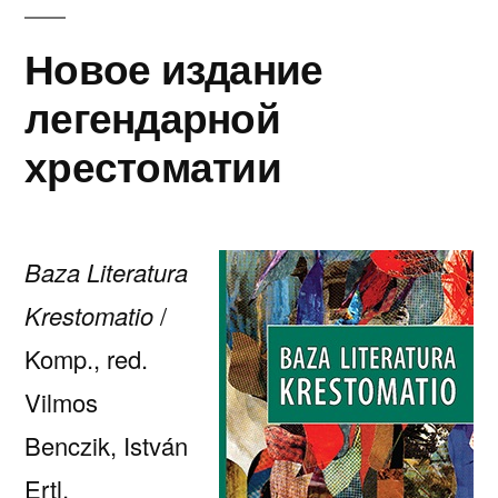
на
2025-
Новое издание
й
легендарной
год
хрестоматии
Baza Literatura
Krestomatio
/
Komp., red.
Vilmos
Benczik, István
Ertl,