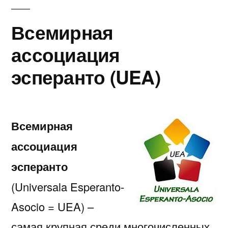
эсперанто
в
Всемирная
Граце
ассоциация
эсперанто (UEA)
Всемирная
ассоциация
эсперанто
(Universala Esperanto-
Asocio = UEA) –
самая крупная среди многочисленных