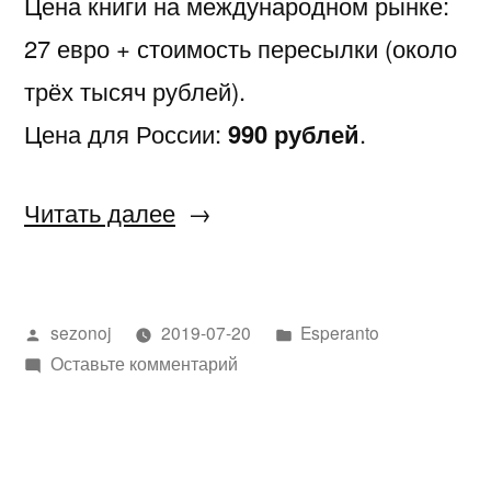
Цена книги на международном рынке:
27 евро + стоимость пересылки (около
трёх тысяч рублей).
Цена для России:
990 рублей
.
«Новое
Читать далее
издание
легендарной
Написано
Написано
sezonoj
2019-07-20
Esperanto
хрестоматии»
автором
к
в
Оставьте комментарий
Новое
издание
легендарной
хрестоматии