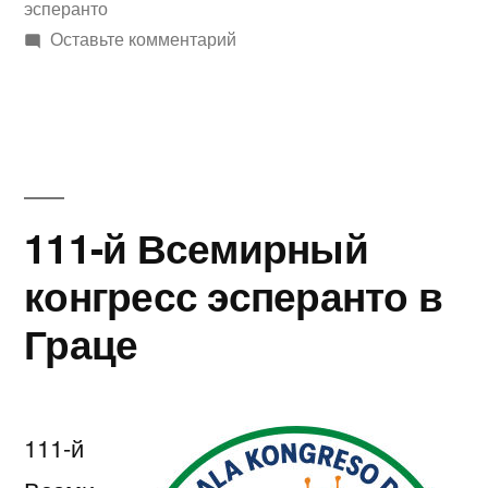
Esperanto»
эсперанто
к
Оставьте комментарий
La
6a
Virtuala
Kongreso
de
Esperanto
111-й Всемирный
конгресс эсперанто в
Граце
111-й