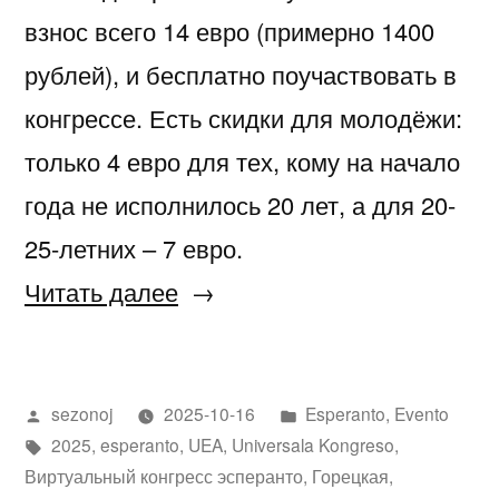
взнос всего 14 евро (примерно 1400
рублей), и бесплатно поучаствовать в
конгрессе. Есть скидки для молодёжи:
только 4 евро для тех, кому на начало
года не исполнилось 20 лет, а для 20-
25-летних – 7 евро.
«La
Читать далее
6a
Virtuala
Написано
Написано
sezonoj
2025-10-16
Esperanto
,
Evento
Kongreso
автором
Метки:
в
2025
,
esperanto
,
UEA
,
Universala Kongreso
,
de
Виртуальный конгресс эсперанто
,
Горецкая
,