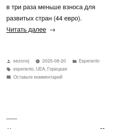
в три раза меньше взноса для
развитых стран (44 евро).
«Всемирная
Читать далее
ассоциация
эсперанто
Написано
Написано
sezonoj
2025-08-20
Esperanto
(UEA)»
автором
Метки:
в
esperanto
,
UEA
,
Горецкая
к
Оставьте комментарий
Всемирная
ассоциация
эсперанто
(UEA)