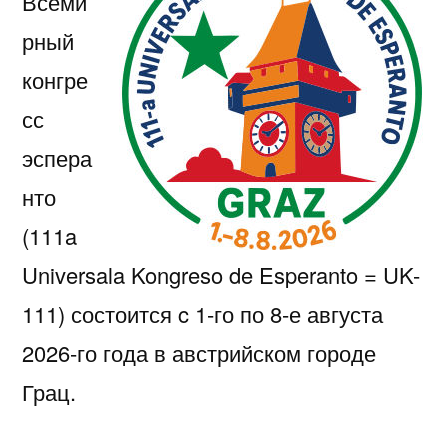
Всеми
рный
конгре
сс
эспера
нто
(111a
Universala Kongreso de Esperanto = UK-
111) состоится c 1-го по 8-е августа
2026-го года в австрийском городе
Грац.