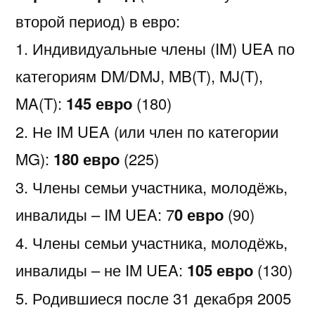
второй период) в евро:
1. Индивидуальные члены (IM) UEA по
категориям DM/DMJ, MB(T), MJ(T),
MA(T):
145 евро
(180)
2. Не IM UEA (или член по категории
MG):
180 евро
(225)
3. Члены семьи участника, молодёжь,
инвалиды – IM UEA: 7
0 евро
(90)
4. Члены семьи участника, молодёжь,
инвалиды – не IM UEA:
105
евро
(130)
5. Родившиеся после 31 декабря 2005