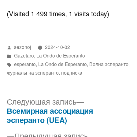
(Visited 1 499 times, 1 visits today)
Написано
sezonoj
2024-10-02
автором
Написано
Gazetaro
,
La Ondo de Esperanto
в
Метки:
esperanto
,
La Ondo de Esperanto
,
Волна эсперанто
,
журналы на эсперанто
,
подписка
Следующая
Следующая запись
запись:
Всемирная ассоциация
Навигация
эсперанто (UEA)
по
Предыдущая
Предыдущая запись