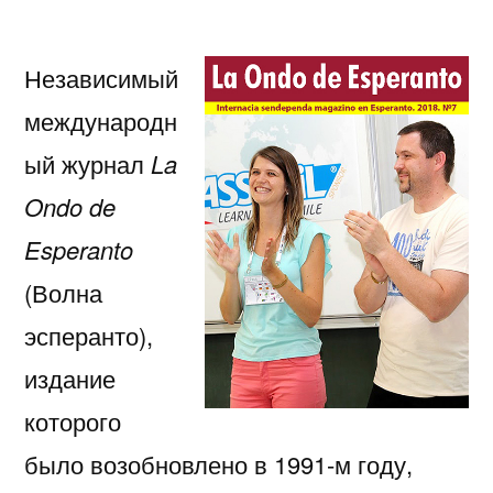
автором
записи
“Волна
Независимый
эспера
подпис
международн
на
ый журнал
La
2025-
й
Ondo de
год
Esperanto
(Волна
эсперанто),
издание
которого
было возобновлено в 1991-м году,