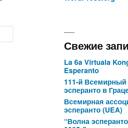
Свежие зап
La 6a Virtuala Kon
Esperanto
111-й Всемирный 
эсперанто в Грац
Всемирная ассоц
эсперанто (UEA)
“Волна эсперанто