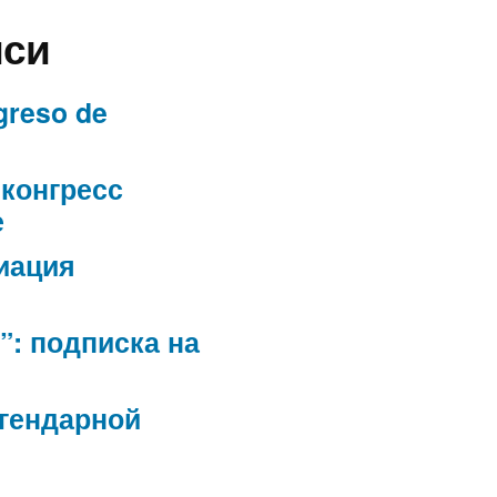
иси
greso de
конгресс
е
иация
”: подписка на
егендарной