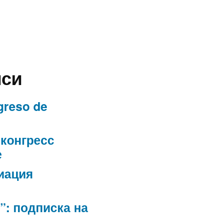
иси
greso de
конгресс
е
иация
”: подписка на