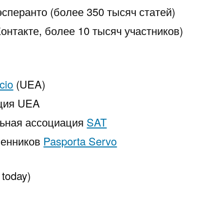
эсперанто (более 350 тысяч статей)
онтакте, более 10 тысяч участников)
cio
(UEA)
ция UEA
ьная ассоциация
SAT
венников
Pasporta Servo
 today)