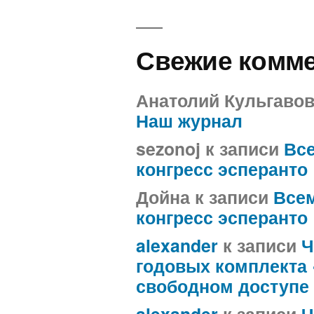
Свежие комм
Анатолий Кульгаво
Наш журнал
sezonoj
к записи
Вс
конгресс эсперанто
Дойна
к записи
Все
конгресс эсперанто
alexander
к записи
Ч
годовых комплекта
свободном доступе
alexander
к записи
Ч