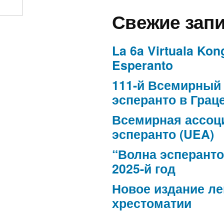
Свежие зап
La 6a Virtuala Kon
Esperanto
111-й Всемирный 
эсперанто в Грац
Всемирная ассоц
эсперанто (UEA)
“Волна эсперанто
2025-й год
Новое издание л
хрестоматии