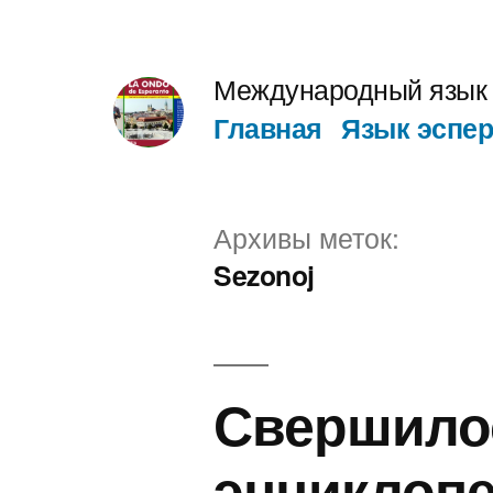
Перейти
к
Международный язык 
содержимому
Главная
Язык эспер
Архивы меток:
Sezonoj
Свершилос
энциклоп