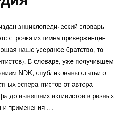
 издан энциклопедический словарь
 (это строчка из гимна приверженцев
ающая наше усердное братство, то
нтистов). В словаре, уже получившем
ением NDK, опубликованы статьи о
стных эсперантистов от автора
офа до нынешних активистов в разных
я и применения …
сь!