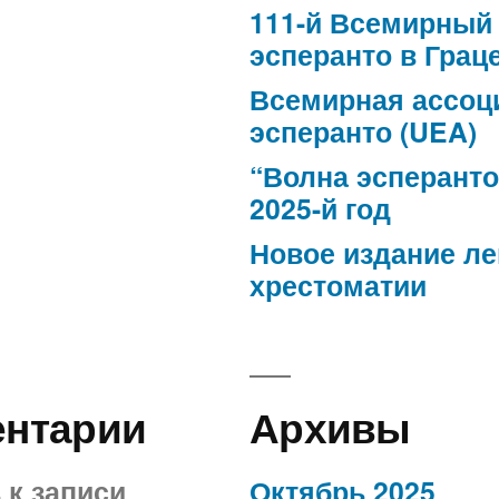
111-й Всемирный 
эсперанто в Грац
Всемирная ассоц
эсперанто (UEA)
“Волна эсперанто
2025-й год
Новое издание л
хрестоматии
ентарии
Архивы
в
к записи
Октябрь 2025