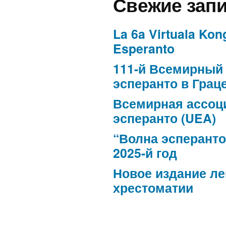
Свежие зап
La 6a Virtuala Kon
Esperanto
111-й Всемирный 
эсперанто в Грац
Всемирная ассоц
эсперанто (UEA)
“Волна эсперанто
2025-й год
Новое издание л
хрестоматии