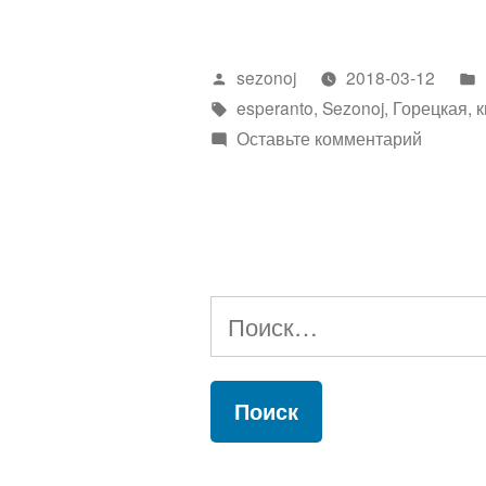
Издана
новая
Написано
sezonoj
2018-03-12
энциклопе
автором
Метки:
esperanto
,
Sezonoj
,
Горецкая
,
к
к
Оставьте комментарий
Сверши
Издана
новая
энцикл
Найти: