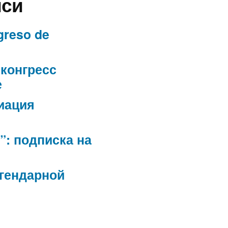
иси
greso de
конгресс
е
иация
”: подписка на
егендарной