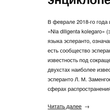
В феврале 2018-го года
«Nia diligenta kolegaro»
языка эсперанто, означ
есть сообщество эспера
известность под сокращ
двухстах наиболее изве
эсперанто Л. М. Заменг
сферах распространени
«Свершило
Читать далее