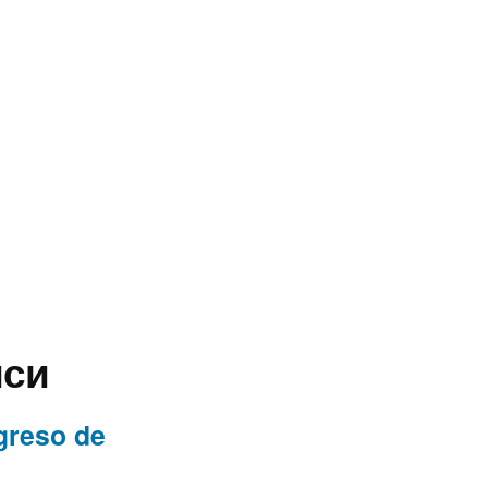
иси
greso de