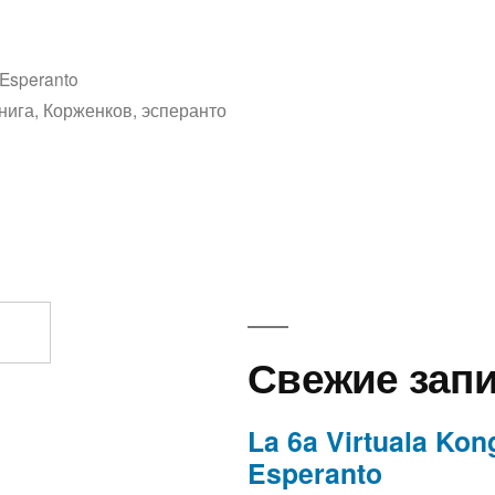
Написано
Esperanto
дия»
в
нига
,
Корженков
,
эсперанто
лось!
опедия
Свежие зап
La 6a Virtuala Kon
Esperanto