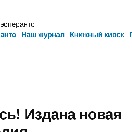
эсперанто
анто
Наш журнал
Книжный киоск
ь! Издана новая
едия