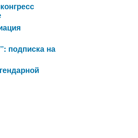
конгресс
е
иация
”: подписка на
егендарной