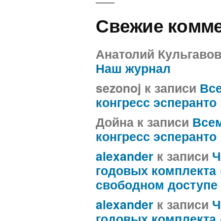
Свежие комм
Анатолий Кульгаво
Наш журнал
sezonoj
к записи
Вс
конгресс эсперанто
Дойна
к записи
Все
конгресс эсперанто
alexander
к записи
Ч
годовых комплекта
свободном доступе
alexander
к записи
Ч
годовых комплекта